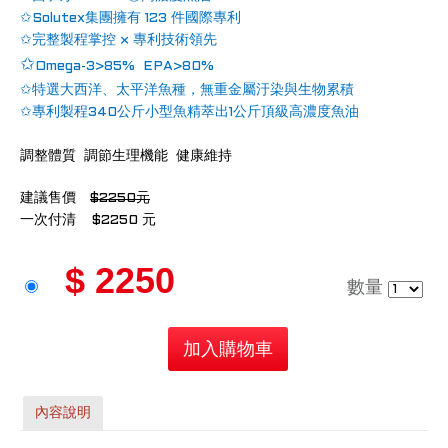
✩
Solutex集團擁有 123 件國際專利
✩
完整製程掌控 × 專利技術領先
✩
Omega-3>85% EPA>80%
✩特選大西洋、太平洋魚種，無重金屬汙染與生物累積
✩專利製程340公斤小型魚精萃出1公斤頂級高濃度魚油
調整體質 調節生理機能 健康維持
建議售價
$2250元
一次付清
$
2250 元
$ 2250
數量
加入購物車
內容說明