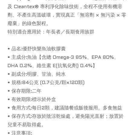
及 Cleantex® 專利淨化除味技術，全程不使用有機溶
劑、不產生高溫破壞，實現真正「無溶劑 × 無污染 × 零
廢棄」的綠色製程。
特別適合應用於：年長者／長期食用族群
• 品名:優舒快樂魚油軟膠囊
• 主成分:魚油【含總 Omega-3 85%、EPA 80%、
DHA 0.2%、維生素 E(抗氧化劑) 0.4%】
• 副成分:明膠、甘油、純水
• 規格:84公克 (0.7公克/顆×120顆)
• 保存期限:二年
• 有效期限:標示於外盒
• 食用方式:每日2顆，建議隨餐或飯後服用。多食無益
• 保存方式:存放於陰涼乾燥處，避免陽光直射；放置於
兒童不易取得處。
• 注意事項: