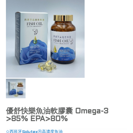
優舒快樂魚油軟膠囊 Omega-3
>85% EPA>80%
✩西班牙SolutexⓇ高濃度魚油