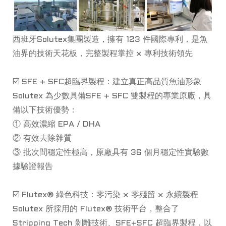
西班牙Solutex集團製造，擁有 123 件國際專利，是魚
油界的技術天花板，完整製程掌控 × 專利技術領先
☑️ SFE + SFC超臨界製程：建立真正高品質魚油形象
Solutex 為少數具備SFE + SFC 雙製程的專業原廠，具
備以下技術優勢：
① 高效濃縮 EPA / DHA
② 有效去除雜質
③ 批次間穩定性極高，原廠具有 36 個月穩定性實驗數
據驗證報告
☑️ Flutex® 綠色科技：零污染 × 零殘留 × 永續製程
Solutex 所採用的 Flutex® 技術平台，整合了
Stripping Tech 剝離技術、SFE+SFC 超臨界製程，以