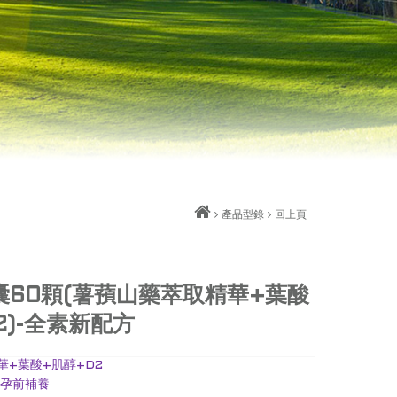
產品型錄
回上頁
囊60顆(薯蕷山藥萃取精華+葉酸
2)-全素新配方
華+葉酸+肌醇+D2
、孕前補養