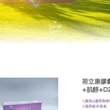
Scroll
Down
荷立康膠
+肌醇+D
✩薯蕷山藥萃取精
✩適用者:年長者