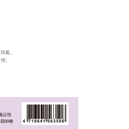
取得處。
食用。