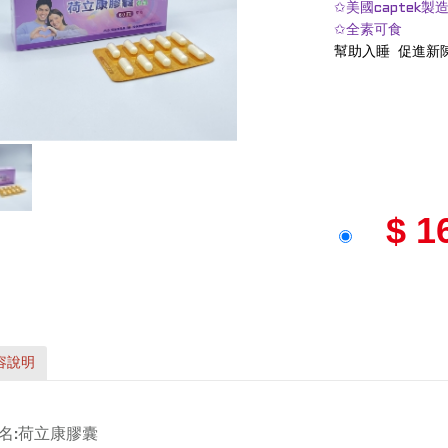
✩美國captek製
✩全素可食
幫助入睡 促進新
$ 1
容說明
品名:荷立康膠囊