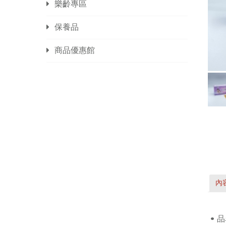
樂齡專區
保養品
商品優惠館
內
• 