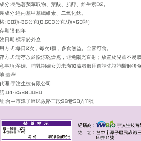
主成分:長毛薯蕷萃取物、葉酸、肌醇、維生素D2。
膠囊成分:羥丙基甲基纖維素、二氧化鈦。
規格: 60顆-36公克(0.603公克/顆×60顆)
保存期限:四年
有效日期:標示於外盒
食用方式:每日2次，每次1顆，多食無益。全素可食。
保存方式:請存放於陰涼乾燥處，避免陽光直射；放置於兒童不易
注意事項:孕婦、哺乳期婦女與未滿18歲者服用前請先諮詢醫師後
產地:臺灣
總代理:宇汶生技有限公司
話:04-25680060
地址:台中市潭子區民族路三段99巷50弄11號