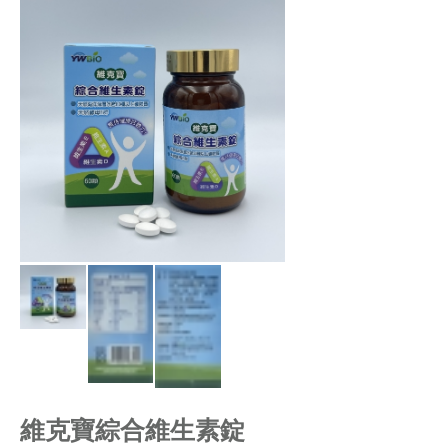
維克寶綜合維生素錠