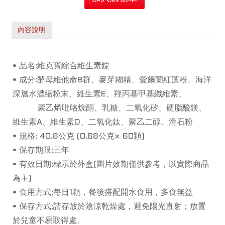
內容說明
• 品名:維克寶綜合維生素錠
• 成分:酵母維他命B群、麥芽糊精、愛爾蘭紅藻粉、海洋
深層水濃縮粉末、維生素E、羥丙基甲基纖維素、
聚乙烯吡咯烷酮、乳糖、二氧化矽、硬脂酸鎂、
維生素A、維生素D、二氧化鈦、聚乙二醇、滑石粉
• 規格: 40.8公克 (0.68公克× 60顆)
• 保存期限:三年
• 有效日期:標示於外盒(圖片效期僅供參考，以實際商品
為主)
• 食用方式:每日1顆，餐後搭配開水食用，多食無益
• 保存方式:請存放於陰涼乾燥處，避免陽光直射；放置
於兒童不易取得處。