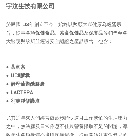
宇汶生技有限公司
於民國103年創立至今，始終以照顧大眾健康為經營宗
旨，從事各項
保健食品、素食保健品
及
保養品
等銷售至各
大醫院與診所並經過安全認證之產品販售，包含：
● 葉黃素
● UCII膠囊
● 酵母葡聚醣膠囊
● LACTERA
● 利芙淨修護液
尤其近年來人們經常處於步調快速且工作繁忙的生活壓力
之中，無法顧及日常作息不佳與營養攝取不足的問題，導
致產生各種身體不適與疾病侵擾，從而開始注重保健品的